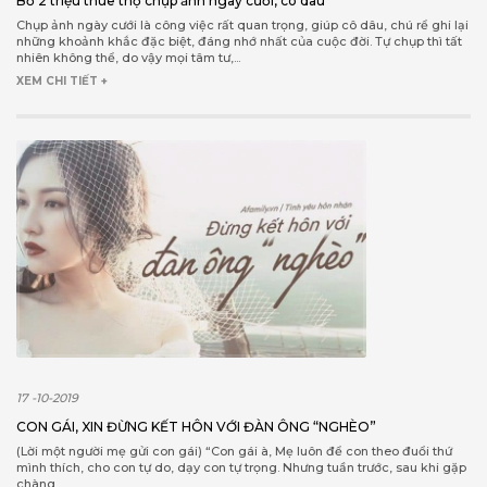
Bỏ 2 triệu thuê thợ chụp ảnh ngày cưới, cô dâu
Chụp ảnh ngày cưới là công việc rất quan trọng, giúp cô dâu, chú rể ghi lại
những khoảnh khắc đặc biệt, đáng nhớ nhất của cuộc đời. Tự chụp thì tất
nhiên không thể, do vậy mọi tâm tư,...
XEM CHI TIẾT +
17 -10-2019
CON GÁI, XIN ĐỪNG KẾT HÔN VỚI ĐÀN ÔNG “NGHÈO”
(Lời một người mẹ gửi con gái) “Con gái à, Mẹ luôn để con theo đuổi thứ
mình thích, cho con tự do, dạy con tự trọng. Nhưng tuần trước, sau khi gặp
chàng...