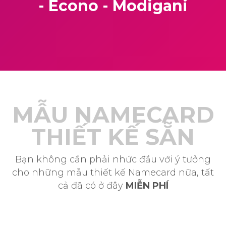
- Econo - Modigani
MẪU NAMECARD
THIẾT KẾ SẴN
Bạn không cần phải nhức đầu với ý tưởng
cho những mẫu thiết kế Namecard nữa, tất
cả đã có ở đây
MIỄN PHÍ