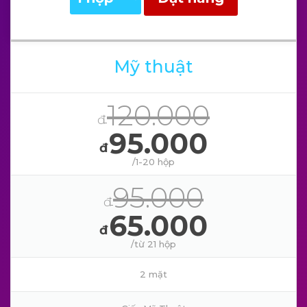
Mỹ thuật
120.000
đ
95.000
đ
/1-20 hộp
95.000
đ
65.000
đ
/từ 21 hộp
2 mặt