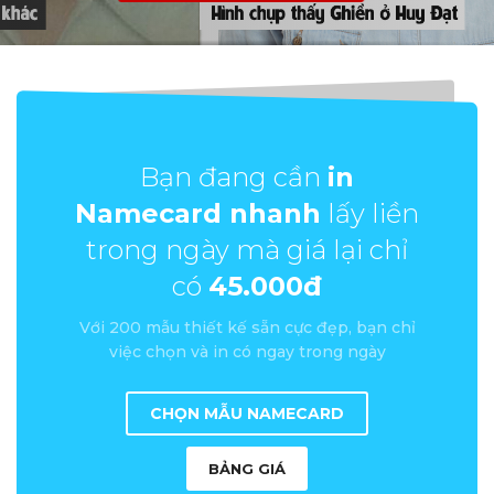
Bạn đang cần
in
Namecard nhanh
lấy liền
trong ngày mà giá lại chỉ
có
45.000đ
Với 200 mẫu thiết kế sẵn cực đẹp, bạn chỉ
việc chọn và in có ngay trong ngày
CHỌN MẪU NAMECARD
BẢNG GIÁ