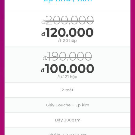
200.000
đ
120.000
đ
/1-20 hộp
190.000
đ
100.000
đ
/từ 21 hộp
2 mặt
Giấy Couche + Ép kim
Dày 300gsm