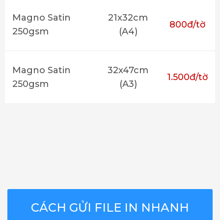
Magno Satin
21x32cm
800đ/tờ
250gsm
(A4)
Magno Satin
32x47cm
1.500đ/tờ
250gsm
(A3)
CÁCH GỬI FILE IN NHANH