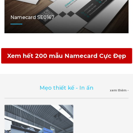
Namecard SE0167
Xem hết 200 mẫu Namecard Cực Đẹp
Mẹo thiết kế - In ấn
xem thêm -