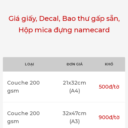
Giá giấy, Decal, Bao thư gấp sẵn,
Hộp mica đựng namecard
LOẠI
ĐƠN GIÁ
KHỔ
Couche 200
21x32cm
500đ/tờ
gsm
(A4)
Couche 200
32x47cm
900đ/tờ
gsm
(A3)