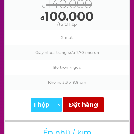
140.000
đ
100.000
đ
/từ 21 hộp
2 mặt
Giấy nhựa trắng sữa 270 micron
Bế tròn 4 góc
Khổ in: 5,3 x 8,8 cm
Đặt hàng
Ép nhũ / kim