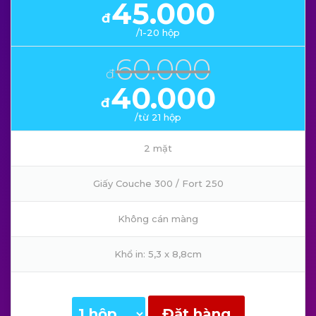
45.000
đ
/1-20 hộp
60.000
đ
40.000
đ
/từ 21 hộp
2 mặt
Giấy Couche 300 / Fort 250
Không cán màng
Khổ in: 5,3 x 8,8cm
Đặt hàng