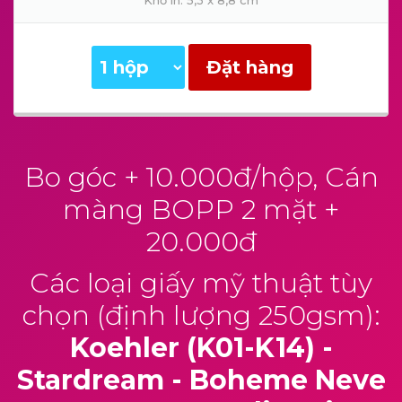
Khổ in: 5,3 x 8,8 cm
Đặt hàng
Bo góc + 10.000đ/hộp, Cán
màng BOPP 2 mặt +
20.000đ
Các loại giấy mỹ thuật tùy
chọn (định lượng 250gsm):
Koehler (K01-K14) -
Stardream - Boheme Neve