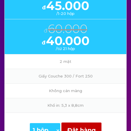
45.000
đ
/1-20 hộp
60.000
đ
40.000
đ
/từ 21 hộp
2 mặt
Giấy Couche 300 / Fort 250
Không cán màng
Khổ in: 5,3 x 8,8cm
Đặt hàng