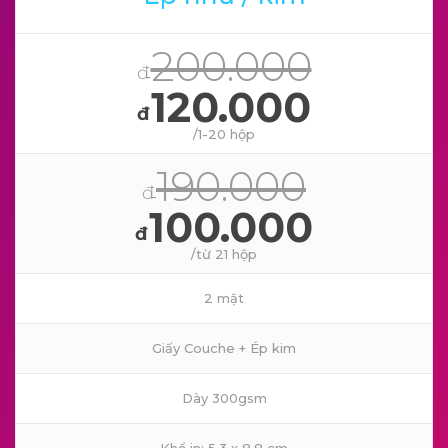
200.000
đ
120.000
đ
/1-20 hộp
190.000
đ
100.000
đ
/từ 21 hộp
2 mặt
Giấy Couche + Ép kim
Dày 300gsm