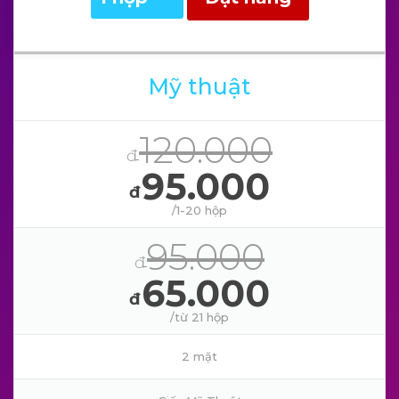
Mỹ thuật
120.000
đ
95.000
đ
/1-20 hộp
95.000
đ
65.000
đ
/từ 21 hộp
2 mặt