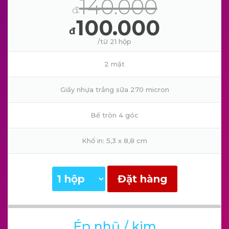
140.000
đ
100.000
đ
/từ 21 hộp
2 mặt
Giấy nhựa trắng sữa 270 micron
Bế tròn 4 góc
Khổ in: 5,3 x 8,8 cm
Đặt hàng
Ép nhũ / kim