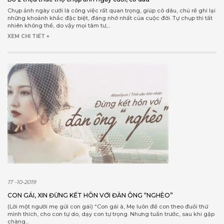
Chụp ảnh ngày cưới là công việc rất quan trọng, giúp cô dâu, chú rể ghi lại
những khoảnh khắc đặc biệt, đáng nhớ nhất của cuộc đời. Tự chụp thì tất
nhiên không thể, do vậy mọi tâm tư,...
XEM CHI TIẾT +
17 -10-2019
CON GÁI, XIN ĐỪNG KẾT HÔN VỚI ĐÀN ÔNG “NGHÈO”
(Lời một người mẹ gửi con gái) “Con gái à, Mẹ luôn để con theo đuổi thứ
mình thích, cho con tự do, dạy con tự trọng. Nhưng tuần trước, sau khi gặp
chàng...