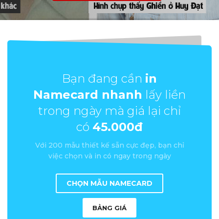
Bạn đang cần
in
Namecard nhanh
lấy liền
trong ngày mà giá lại chỉ
có
45.000đ
Với 200 mẫu thiết kế sẵn cực đẹp, bạn chỉ
việc chọn và in có ngay trong ngày
CHỌN MẪU NAMECARD
BẢNG GIÁ