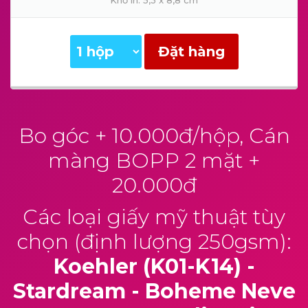
Khổ in: 5,3 x 8,8 cm
Đặt hàng
Bo góc + 10.000đ/hộp, Cán
màng BOPP 2 mặt +
20.000đ
Các loại giấy mỹ thuật tùy
chọn (định lượng 250gsm):
Koehler (K01-K14) -
Stardream - Boheme Neve