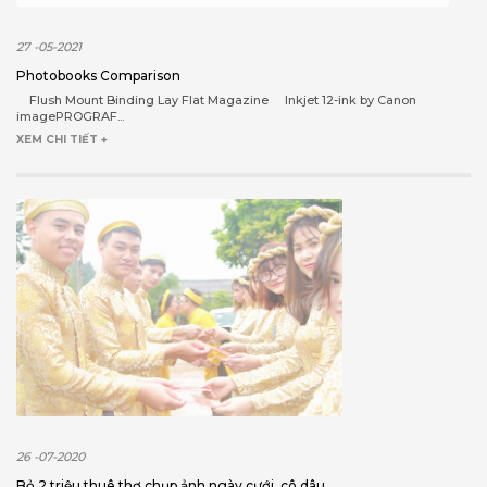
27 -05-2021
Photobooks Comparison
Flush Mount Binding Lay Flat Magazine Inkjet 12-ink by Canon
imagePROGRAF...
XEM CHI TIẾT +
26 -07-2020
Bỏ 2 triệu thuê thợ chụp ảnh ngày cưới, cô dâu