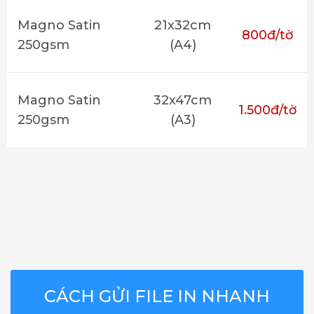
Magno Satin
21x32cm
800đ/tờ
250gsm
(A4)
Magno Satin
32x47cm
1.500đ/tờ
250gsm
(A3)
CÁCH GỬI FILE IN NHANH