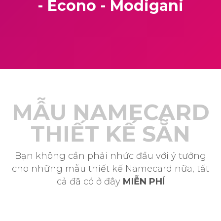
- Econo - Modigani
MẪU NAMECARD
THIẾT KẾ SẴN
Bạn không cần phải nhức đầu với ý tưởng
cho những mẫu thiết kế Namecard nữa, tất
cả đã có ở đây
MIỄN PHÍ