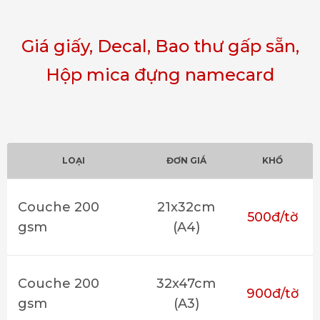
Giá giấy, Decal, Bao thư gấp sẵn,
Hộp mica đựng namecard
LOẠI
ĐƠN GIÁ
KHỔ
Couche 200
21x32cm
500đ/tờ
gsm
(A4)
Couche 200
32x47cm
900đ/tờ
gsm
(A3)