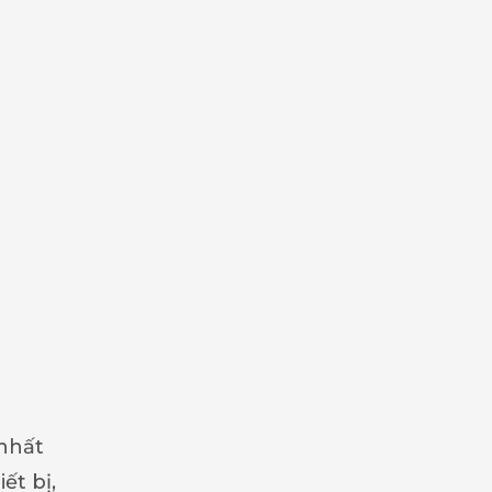
 nhất
ết bị,