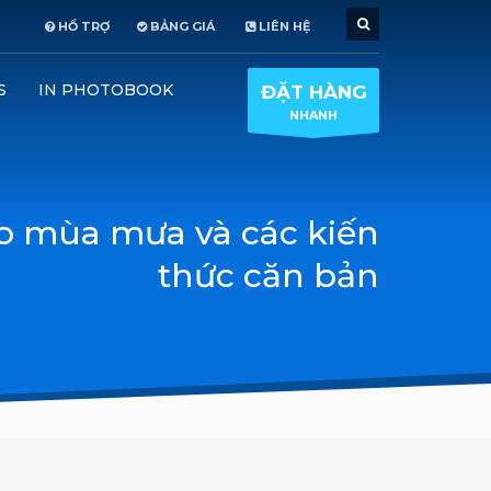
HỔ TRỢ
BẢNG GIÁ
LIÊN HỆ
GIỜ LÀM VIỆC
×
S
IN PHOTOBOOK
ĐẶT HÀNG
Thứ 2-7
8:30AM - 6:00PM
xác
NHANH
Nhận hàng online:
24/24
o mùa mưa và các kiến
thức căn bản