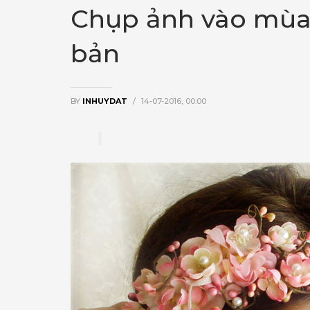
Chụp ảnh vào mùa 
bản
BY
INHUYDAT
/
14-07-2016, 00:00