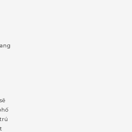
n
mang
sẽ
phố
trú
t