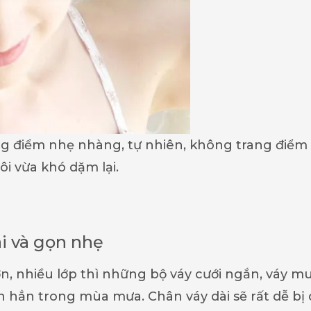
ng điểm nhẹ nhàng, tự nhiên, không trang điể
ôi vừa khó dặm lại.
i và gọn nhẹ
ớn, nhiều lớp thì những bộ váy cưới ngắn, váy mu
ơn hẳn trong mùa mưa. Chân váy dài sẽ rất dễ bị