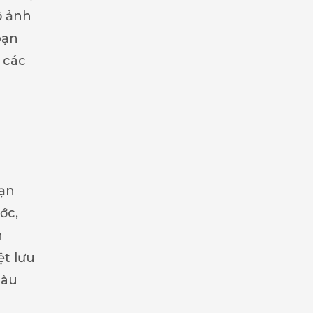
ộ ảnh
bạn
 các
bạn
ớc,
n
ệt lưu
màu