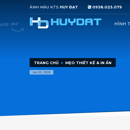
ẢNH MÀU KTS
HUY ĐẠT
0938.023.079
HƯỚNG DẪN ĐẶT HÀNG
HÌNH 
1
2
click nủt
ĐẶT HÀNG NHANH
Up
Nếu quý khách vẫn còn thắc mắc, vui lòng liên hệ vớ
TRANG CHỦ
MẸO THIẾT KẾ & IN ẤN
Jan 01, 2018