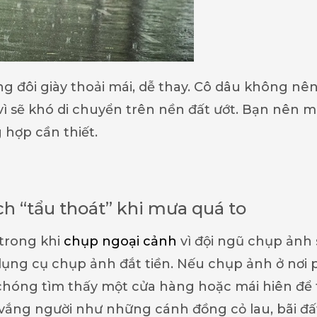
 đôi giày thoải mái, dễ thay. Cô dâu không nê
ì sẽ khó di chuyển trên nền đất ướt. Bạn nên 
 hợp cần thiết.
ch “tẩu thoát” khi mưa quá to
 trong khi
chụp ngoại cảnh
vì đội ngũ chụp ảnh 
dụng cụ chụp ảnh đắt tiền. Nếu chụp ảnh ở nơi 
hóng tìm thấy một cửa hàng hoặc mái hiên để 
vắng người như những cánh đồng cỏ lau, bãi đấ