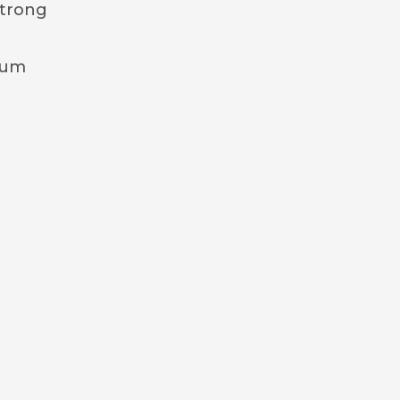
 trong
bum