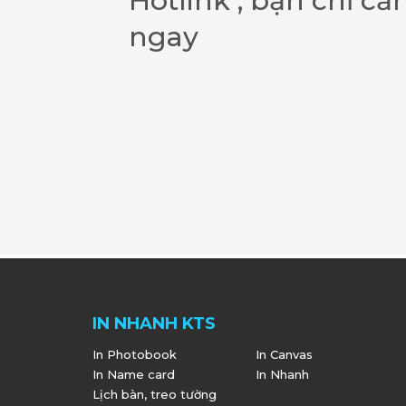
Hotlink , bạn chỉ cầ
ngay
IN NHANH KTS
In Photobook
In Canvas
In Name card
In Nhanh
Lịch bàn, treo tường