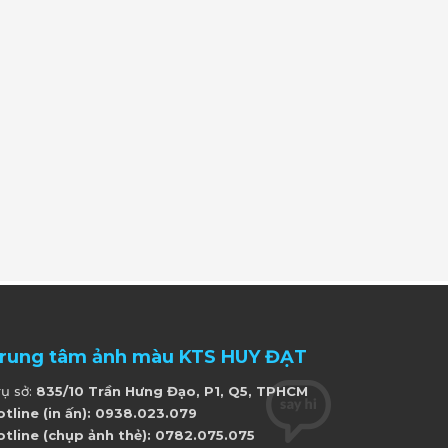
rung tâm ảnh màu KTS HUY ĐẠT
rụ sở:
835/10 Trần Hưng Đạo, P1, Q5, TPHCM
otline (in ấn): 0938.023.079
otline (chụp ảnh thẻ): 0782.075.075