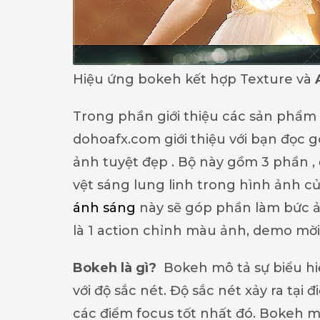
Hiệu ứng bokeh kết hợp Texture và
Trong phần giới thiệu các sản phẩm
dohoafx.com giới thiệu với bạn đọc g
ảnh tuyệt đẹp . Bộ này gồm 3 phần , đ
vệt sáng lung linh trong hình ảnh c
ánh sáng
này sẽ góp phần làm bức ả
là 1 action chỉnh màu ảnh, demo mời
Bokeh là gì?
Bokeh mô tả sự biểu hi
với độ sắc nét. Độ sắc nét xảy ra tại
các điểm focus tốt nhất đó. Bokeh m