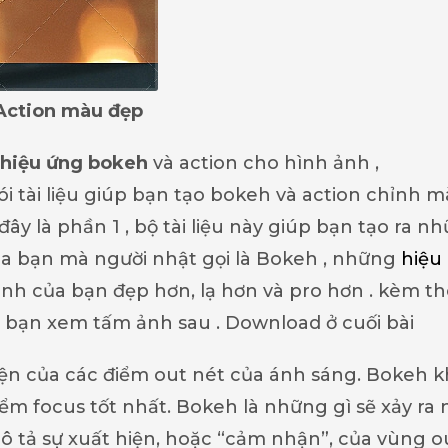
Action màu đẹp
hiệu ứng bokeh
và action cho hình ảnh ,
ói tài liệu giúp bạn tạo bokeh và action chỉnh 
ây là phần 1 , bộ tài liệu này giúp bạn tạo ra n
ủa bạn mà người nhật gọi là Bokeh , những
hiệu
nh của bạn đẹp hơn, lạ hơn và pro hơn . kèm t
 bạn xem tấm ảnh sau . Download ở cuối bài
ện của các điểm out nét của ánh sáng. Bokeh 
 điểm focus tốt nhất. Bokeh là những gì sẽ xảy ra 
ô tả sự xuất hiện, hoặc “cảm nhận”, của vùng o