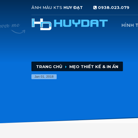
ẢNH MÀU KTS
HUY ĐẠT
0938.023.079
HƯỚNG DẪN ĐẶT HÀNG
HÌNH 
1
2
click nủt
ĐẶT HÀNG NHANH
Up
Nếu quý khách vẫn còn thắc mắc, vui lòng liên hệ vớ
TRANG CHỦ
MẸO THIẾT KẾ & IN ẤN
Jan 01, 2018