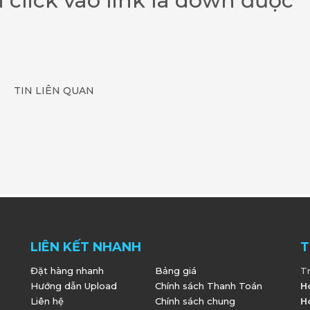
n click vào link là down được
TIN LIÊN QUAN
LIÊN KẾT NHANH
T
Đặt hàng nhanh
Bảng giá
T
Hướng dẫn Upload
Chính sách Thanh Toán
H
Liên hệ
Chính sách chung
H