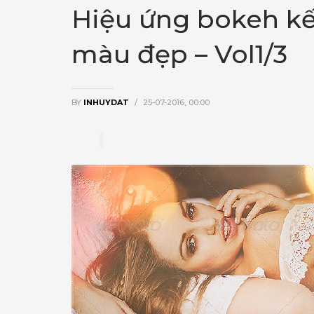
Hiệu ứng bokeh kế
màu đẹp – Vol1/3
BY
INHUYDAT
/
25-07-2016, 00:00