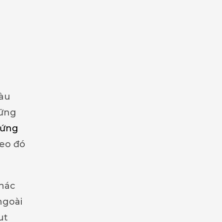
màu
hững
 ứng
heo đó
khác
ngoài
ut