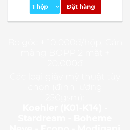
Đặt hàng
Bo góc + 10.000đ/hộp, Cán
màng BOPP 2 mặt +
20.000đ
Các loại giấy mỹ thuật tùy
chọn (định lượng
250gsm):
Koehler (K01-K14) -
Stardream - Boheme
Neve - Econo - Modigani