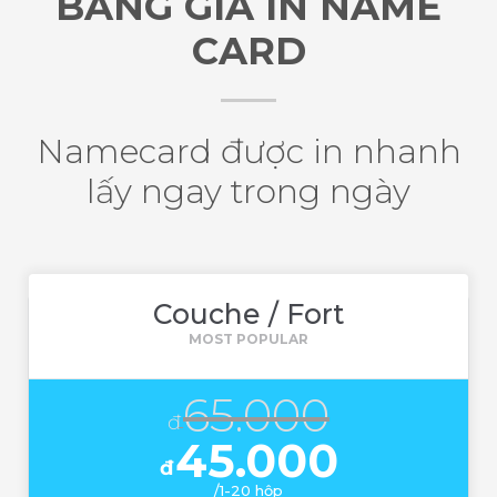
BẢNG GIÁ IN NAME
CARD
Namecard được in nhanh
lấy ngay trong ngày
Couche / Fort
65.000
đ
45.000
đ
/1-20 hộp