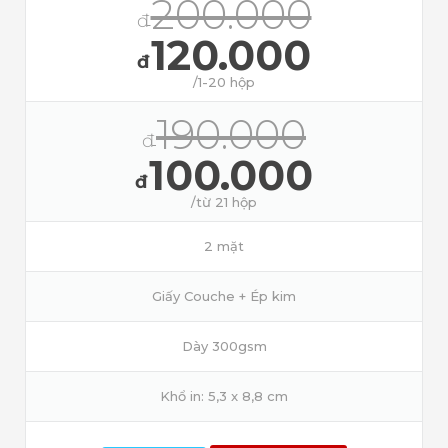
200.000
đ
120.000
đ
/1-20 hộp
190.000
đ
100.000
đ
/từ 21 hộp
2 mặt
Giấy Couche + Ép kim
Dày 300gsm
Khổ in: 5,3 x 8,8 cm