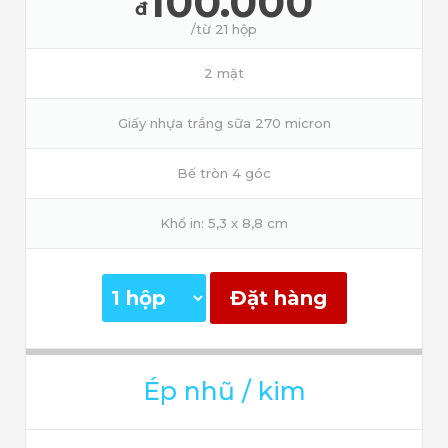
100.000
đ
/từ 21 hộp
2 mặt
Giấy nhựa trắng sữa 270 micron
Bế tròn 4 góc
Khổ in: 5,3 x 8,8 cm
Đặt hàng
Ép nhũ / kim