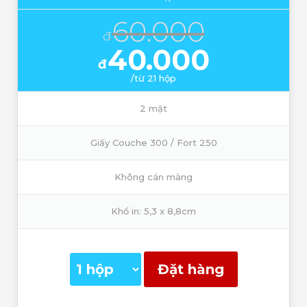
60.000
đ
40.000
đ
/từ 21 hộp
2 mặt
Giấy Couche 300 / Fort 250
Không cán màng
Khổ in: 5,3 x 8,8cm
Đặt hàng