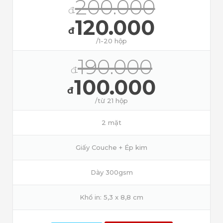
200.000
đ
120.000
đ
/1-20 hộp
190.000
đ
100.000
đ
/từ 21 hộp
2 mặt
Giấy Couche + Ép kim
Dày 300gsm
Khổ in: 5,3 x 8,8 cm