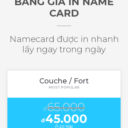
BẢNG GIÁ IN NAME
CARD
Namecard được in nhanh
lấy ngay trong ngày
Couche / Fort
65.000
đ
45.000
đ
/1-20 hộp