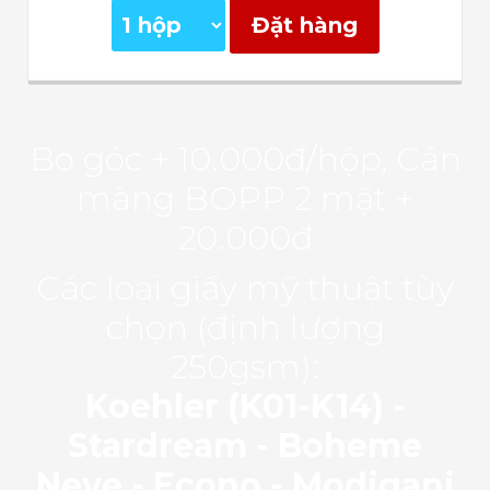
Đặt hàng
Bo góc + 10.000đ/hộp, Cán
màng BOPP 2 mặt +
20.000đ
Các loại giấy mỹ thuật tùy
chọn (định lượng
250gsm):
Koehler (K01-K14) -
Stardream - Boheme
Neve - Econo - Modigani