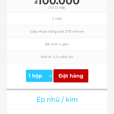
100.000
đ
/từ 21 hộp
2 mặt
Giấy nhựa trắng sữa 270 micron
Bế tròn 4 góc
Khổ in: 5,3 x 8,8 cm
Đặt hàng
Ép nhũ / kim