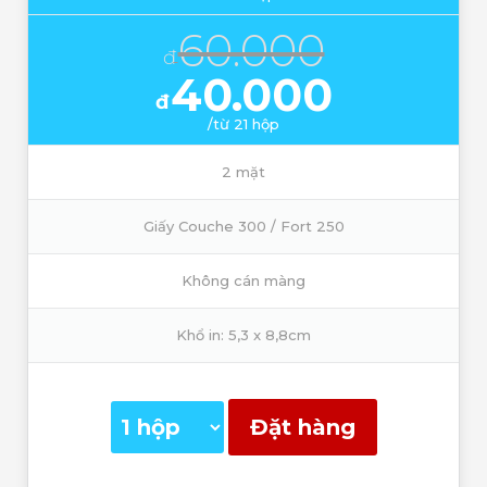
60.000
đ
40.000
đ
/từ 21 hộp
2 mặt
Giấy Couche 300 / Fort 250
Không cán màng
Khổ in: 5,3 x 8,8cm
Đặt hàng