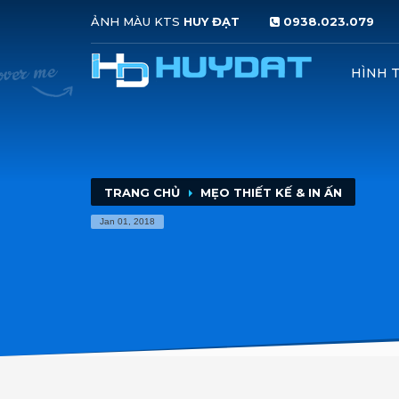
ẢNH MÀU KTS
HUY ĐẠT
0938.023.079
HƯỚNG DẪN ĐẶT HÀNG
HÌNH 
1
2
click nủt
ĐẶT HÀNG NHANH
Up
Nếu quý khách vẫn còn thắc mắc, vui lòng liên hệ vớ
TRANG CHỦ
MẸO THIẾT KẾ & IN ẤN
Jan 01, 2018