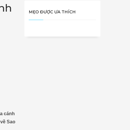
ảnh
MẸO ĐƯỢC ƯA THÍCH
ủa cánh
 về Sao