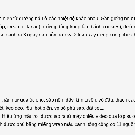
 hiện từ đường nấu ở các nhiệt độ khác nhau. Gần giống như 
 bắp, cream of tartar (thường dùng trong làm bánh cookies), đườn
ải dành ra 3 ngày nấu hỗn hợp và 2 tuần xây dựng cũng như 
thành từ quả óc chó, sáp nến, dây, kim tuyến, vỏ đậu, thạch ca
 kẹo dẻo, rêu, bọt biển, vỏ sò phủ sáp, đất sét...
 Hiệu ứng mặt trời được tạo ra từ máy chiếu video qua lớp s
kính được phủ bằng miếng wrap màu xanh, tổng cộng có 11 nguồ