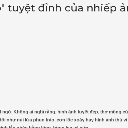
" tuyệt đỉnh của nhiếp 
t ngờ. Không ai nghĩ rằng, hình ảnh tuyệt đẹp, thơ mộng c
ội như núi lửa phun trào, cơn lốc xoáy hay hình ảnh thú vị
ình lắp ghép bằng lông, bông len và vữa...