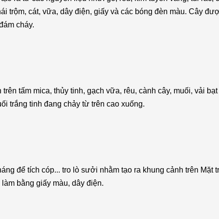
hái trộm, cát, vữa, dây điện, giấy và các bóng đèn màu. Cây đượ
 đám cháy.
rên tấm mica, thủy tinh, gạch vữa, rêu, cành cây, muối, vải bạ
i trắng tinh đang chảy từ trên cao xuống.
ng để tích cóp... tro lò sưởi nhằm tạo ra khung cảnh trên Mặt t
 làm bằng giấy màu, dây điện.