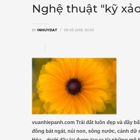
Nghệ thuật "kỹ xảo
BY
INHUYDAT
/
09-03-2018, 00:00
vuanhiepanh.com Trái đất luôn đẹp và đầy bấ
đồng bát ngát, núi non, sông nước, cảnh dữ d
Hỏa... dưới đây lại được tạo ra từ những mô h