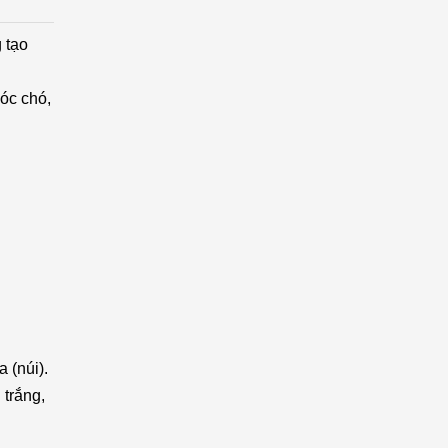
 tạo
óc chó,
 (núi).
 trắng,