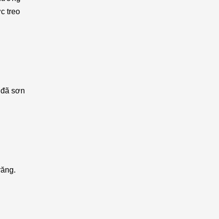
c treo
t đã sơn
răng.