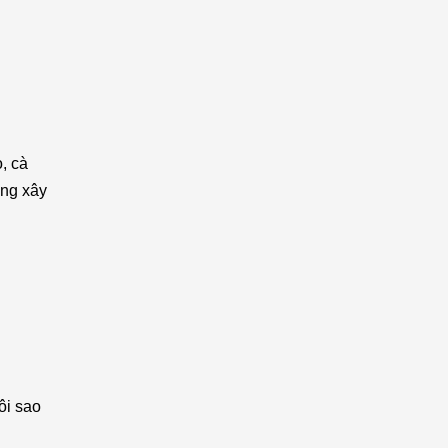
, cà
ông xây
ôi sao