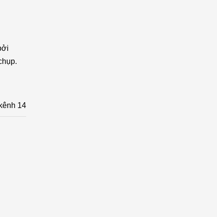
bởi
 chụp.
kênh 14