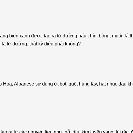
ng biển xanh được tạo ra từ đường nấu chín, bông, muối, lá th
là từ đường, thật kỳ diệu phải không?
Hỏa, Albanese sử dụng ớt bột, quế, húng tây, hạt nhục đậu kh
ạo ra từ các nguyên liệu như: gỗ, rêu, kim tuyến vàng, túi rác,