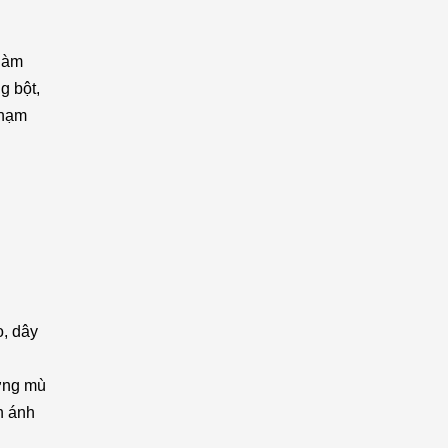
làm
g bột,
chạm
o, dây
ương mù
n ánh