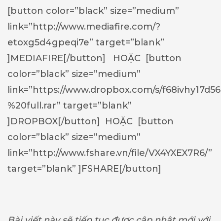
[button color=”black” size=”medium”
link=”http://www.mediafire.com/?
etoxg5d4gpeqi7e” target=”blank”
]MEDIAFIRE[/button] HOẶC [button
color=”black” size=”medium”
link=”https://www.dropbox.com/s/f68ivhy17d5
%20full.rar” target=”blank”
]DROPBOX[/button] HOẶC [button
color=”black” size=”medium”
link=”http://www.fshare.vn/file/VX4YXEX7R6/”
target=”blank” ]FSHARE[/button]
Bài viết này sẽ tiếp tục được cập nhật mới với