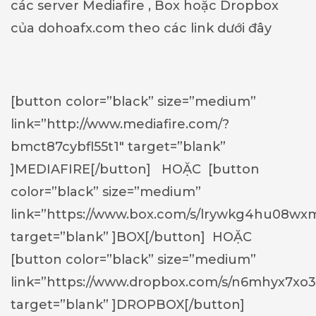
các server Mediafire , Box hoặc Dropbox
của dohoafx.com theo các link dưới đây
[button color=”black” size=”medium”
link=”http://www.mediafire.com/?
bmct87cybfl55t1″ target=”blank”
]MEDIAFIRE[/button] HOẶC [button
color=”black” size=”medium”
link=”https://www.box.com/s/lrywkg4hu08wx
target=”blank” ]BOX[/button] HOẶC
[button color=”black” size=”medium”
link=”https://www.dropbox.com/s/n6mhyx7x
target=”blank” ]DROPBOX[/button]