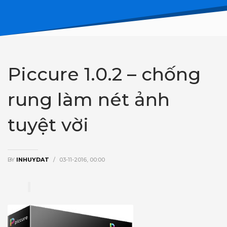
Piccure 1.0.2 – chống
rung làm nét ảnh
tuyệt vời
BY
INHUYDAT
/
03-11-2016, 00:00