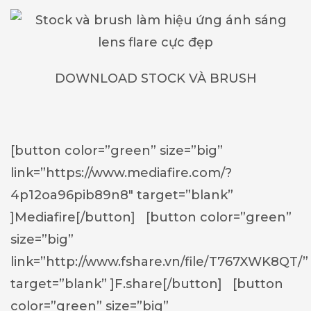
DOWNLOAD STOCK VÀ BRUSH
[button color=”green” size=”big”
link=”https://www.mediafire.com/?
4p12oa96pib89n8″ target=”blank”
]Mediafire[/button] [button color=”green”
size=”big”
link=”http://www.fshare.vn/file/T767XWK8QT/”
target=”blank” ]F.share[/button] [button
color=”green” size=”big”