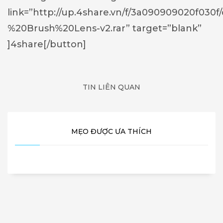
link=”http://up.4share.vn/f/3a090909020f030
%20Brush%20Lens-v2.rar” target=”blank”
]4share[/button]
TIN LIÊN QUAN
MẸO ĐƯỢC ƯA THÍCH